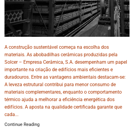
A construção sustentável começa na escolha dos
materiais. As abobadilhas cerâmicas produzidas pela
Solcer – Empresa Cerâmica, S.A. desempenham um papel
importante na criação de edifícios mais eficientes e
duradouros. Entre as vantagens ambientais destacam-se:
A leveza estrutural contribui para menor consumo de
materiais complementares, enquanto o comportamento
térmico ajuda a melhorar a eficiência energética dos
edifícios. A aposta na qualidade certificada garante que
cada...
Continue Reading