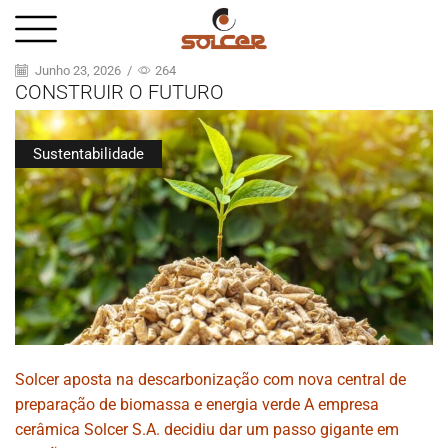
Junho 23, 2026
/
264
CONSTRUIR O FUTURO
Sustentabilidade
Solcer aposta na descarbonização com nova central de
preparação de biomassa e energia verde A empresa
cerâmica Solcer S.A. decidiu dar um passo gigante em