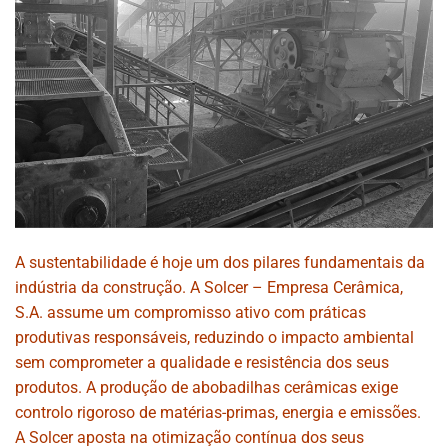
A sustentabilidade é hoje um dos pilares fundamentais da
indústria da construção. A Solcer – Empresa Cerâmica,
S.A. assume um compromisso ativo com práticas
produtivas responsáveis, reduzindo o impacto ambiental
sem comprometer a qualidade e resistência dos seus
produtos. A produção de abobadilhas cerâmicas exige
controlo rigoroso de matérias-primas, energia e emissões.
A Solcer aposta na otimização contínua dos seus