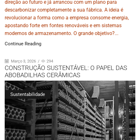
direção ao futuro e já arrancou com um plano para
descarbonizar completamente a sua fábrica. A ideia é
revolucionar a forma como a empresa consome energia,
apostando forte em fontes renováveis e em sistemas
modernos de armazenamento. O grande objetivo?...
Continue Reading
Março 3, 2026
/
294
CONSTRUÇÃO SUSTENTÁVEL: O PAPEL DAS
ABOBADILHAS CERÂMICAS
Sustentabilidade